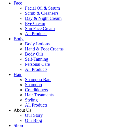
Face
Facial Oil & Serum
Scrub & Cleansers
Day & Night Cream
Eye Cream
Sun Face Cream
All Products
Body
Body Lotions
Hand & Foot Creams
Body Oils
Self-Tanning
Personal Care
All Products
Hair
Shampoo Bars
Shampoo
Conditioners
Hair Treatments
Styling
All Products
About Us
Our Story
Our Blog
Shop